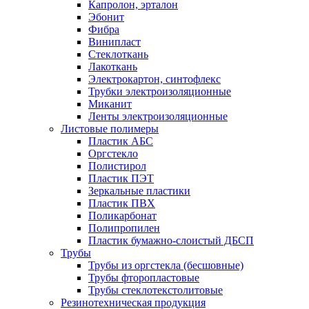
Капролон, эрталон
Эбонит
Фибра
Винипласт
Стеклоткань
Лакоткань
Электрокартон, синтофлекс
Трубки электроизоляционные
Миканит
Ленты электроизоляционные
Листовые полимеры
Пластик АБС
Оргстекло
Полистирол
Пластик ПЭТ
Зеркальные пластики
Пластик ПВХ
Поликарбонат
Полипропилен
Пластик бумажно-слоистый ДБСП
Трубы
Трубы из оргстекла (бесшовные)
Трубы фторопластовые
Трубы стеклотекстолитовые
Резинотехническая продукция