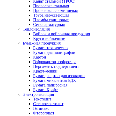
Канат стальной (ТРОС)
Проволока стальная
Проволока алюминиевая
Труба нержавеющая
Пломбы свинцовые
Сетка арматурная
Теплоизоляция
Войлок и войлочная продукция
Круги войлочные
Бумажная продукция
Бумага техническая
Бумага для полиграфии
Картон
Гофрокартон, гофротара
Пергамент, подпергамент
Крафт-мешки
Бумага, картон для изоляции
Бумага микалетная БДХ
Бумага папиросная
Бумага Крафт
Электроизоляция
Текстолит
Стеклотекстолит
Гетинакс
Фторопласт