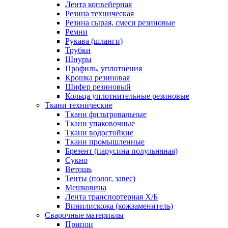
Лента конвейерная
Резина техническая
Резина сырая, смеси резиновые
Ремни
Рукава (шланги)
Трубки
Шнуры
Профиль, уплотнения
Крошка резиновая
Шифер резиновый
Кольца уплотнительные резиновые
Ткани технические
Ткани фильтровальные
Ткани упаковочные
Ткани водостойкие
Ткани промышленные
Брезент (парусина полульняная)
Сукно
Ветошь
Тенты (полог, завес)
Мешковина
Лента транспортерная Х/Б
Винилискожа (кожзаменитель)
Сварочные материалы
Припои