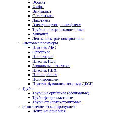
Эбонит
Фибра
Винипласт
Стеклоткань
Лакоткань
Электрокартон, синтофлекс
Трубки электроизоляционные
Миканит
Ленты электроизоляционные
Листовые полимеры
Пластик АБС
Оргстекло
Полистирол
Пластик ПЭТ
Зеркальные пластики
Пластик ПВХ
Поликарбонат
Полипропилен
Пластик бумажно-слоистый ДБСП
Трубы
Трубы из оргстекла (бесшовные)
Трубы фторопластовые
Трубы стеклотекстолитовые
Резинотехническая продукция
Лента конвейерная