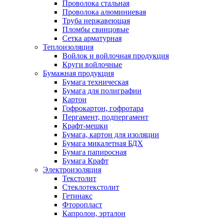
Проволока стальная
Проволока алюминиевая
Труба нержавеющая
Пломбы свинцовые
Сетка арматурная
Теплоизоляция
Войлок и войлочная продукция
Круги войлочные
Бумажная продукция
Бумага техническая
Бумага для полиграфии
Картон
Гофрокартон, гофротара
Пергамент, подпергамент
Крафт-мешки
Бумага, картон для изоляции
Бумага микалетная БДХ
Бумага папиросная
Бумага Крафт
Электроизоляция
Текстолит
Стеклотекстолит
Гетинакс
Фторопласт
Капролон, эрталон